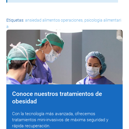
Etiquetas:
ansiedad alimentos operaciones
psicologia alimentari
a
Conoce nuestros tratamientos de
obesidad
Con la tecnología más avanzada, ofrecemos
tratamientos mini-invasivos de máxima seguridad y
rápida recuperación.