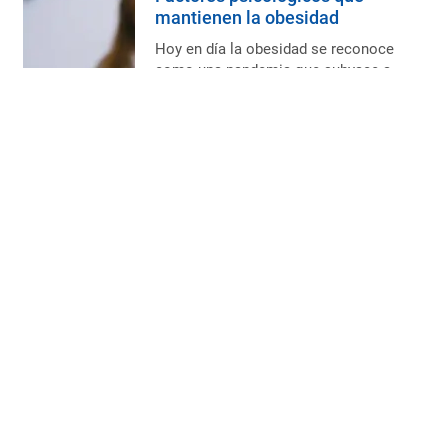
mantienen la obesidad
Hoy en día la obesidad se reconoce
como una pandemia que subyace a
una variedad de problemas de sal...
Aumentar la autoestima con la
cirugía de Manga Gástrica
La intervención de Manga Gástrica
marca un escenario muy favorable
para que el paciente se empode...
La responsabilidad propia del
paciente obeso
Es imprescindible una actitud