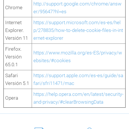
http://support.google.com/chrome/answ
Chrome
er/95647?hl=es
Internet
https://support.microsoft.com/es-es/hel
Explorer.
p/278835/how-to-delete-cookie-files-in-int
Versión 11
ernet-explorer
Firefox.
https://www.mozilla.org/es-ES/privacy/w
Versión
ebsites/#cookies
65.0.1
Safari
https://support.apple.com/es-es/guide/sa
Versión 5.1
fari/sfri11471/mac
https://help.opera.com/en/latest/security-
Opera
and-privacy/#clearBrowsingData