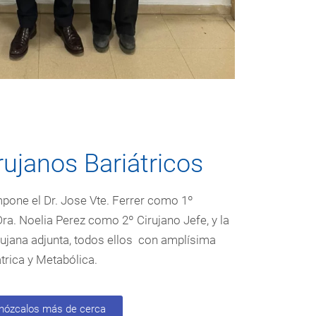
rujanos Bariátricos
pone el Dr. Jose Vte. Ferrer como 1º
 Dra. Noelia Perez como 2º Cirujano Jefe, y la
ujana adjunta, todos ellos con amplísima
átrica y Metabólica.
nózcalos más de cerca