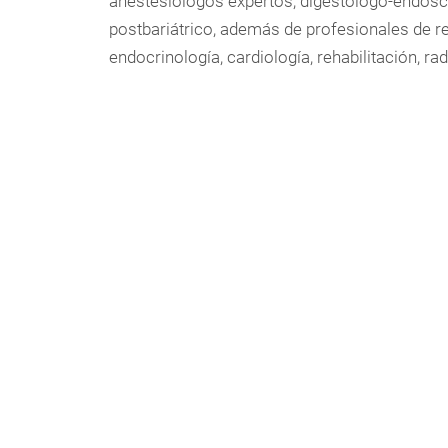
anestesiólogos expertos, digestólogo-endosco
postbariátrico, además de profesionales de r
endocrinología, cardiología, rehabilitación, rad