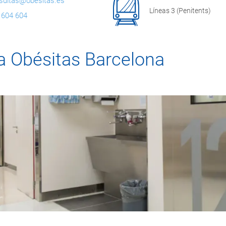
sultas@obesitas.es
Líneas 3 (Penitents)
 604 604
ca Obésitas Barcelona