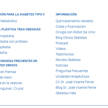
IÓN PARA LA DIABETES TIPO II
INFORMACIÓN
 Metabólico
Qué tratamiento necesito
Coste y financiación
A PLÁSTICA TRAS OBESIDAD
Cirugía con Robot Da Vinci
noplastia
Blog Clínica Obésitas
astia con prótesis
Podcast
plastia
Vídeos
astia
Testimonios
Revista Obésitas
CIRUGÍAS FRECUENTES EN
TES OBESOS
Noticias
Preguntas frecuentes
 en Piernas
Unidades terapéuticas
de Hiato
CV Dr. José Vicente Ferrer
s en la vesícula
Blog Dr. José Vicente Ferrer
Inguinal / Crural
Obesitas Vela