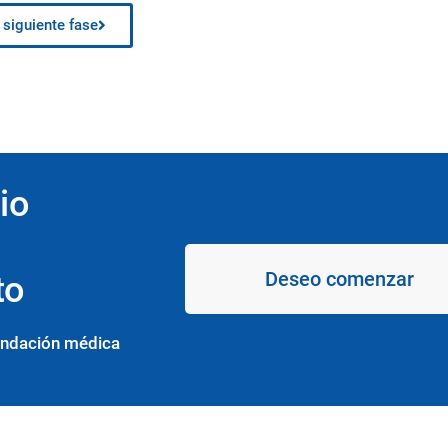
a siguiente fase
io
Deseo comenzar
to
endación médica