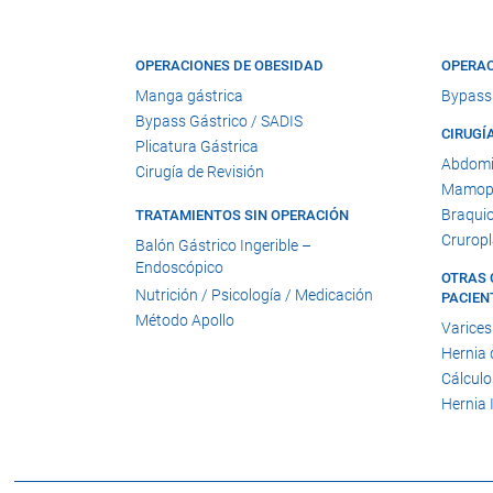
OPERACIONES DE OBESIDAD
OPERAC
Manga gástrica
Bypass
Bypass Gástrico / SADIS
CIRUGÍ
Plicatura Gástrica
Abdomi
Cirugía de Revisión
Mamopl
Braquio
TRATAMIENTOS SIN OPERACIÓN
Cruropl
Balón Gástrico Ingerible –
Endoscópico
OTRAS 
Nutrición / Psicología / Medicación
PACIEN
Método Apollo
Varices
Hernia 
Cálculo
Hernia 