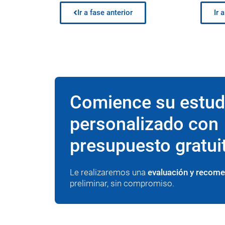
Ir a fase anterior
Ir 
Comience su estud
personalizado con
presupuesto gratui
Le realizaremos una
evaluación y recom
preliminar, sin compromiso.