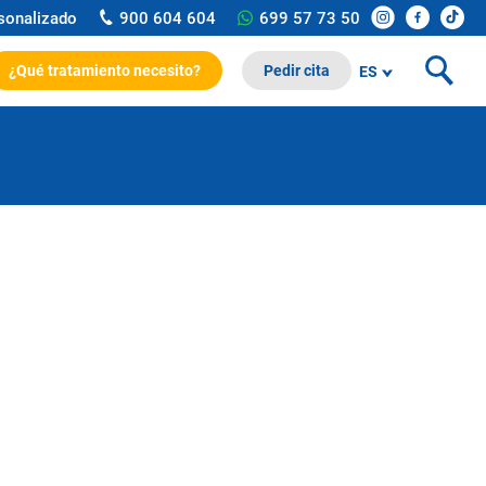
rsonalizado
900 604 604
699 57 73 50
¿Qué tratamiento necesito?
Pedir cita
ES