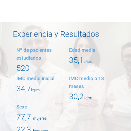
Experiencia y Resultados
Nº de pacientes
Edad media
estudiados
35,1
años
520
IMC medio inicial
IMC medio a 18
meses
34,7
kg/m
30,2
kg/m
Sexo
77,7
mujeres
22,3
hombres