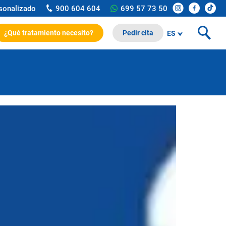
rsonalizado
900 604 604
699 57 73 50
¿Qué tratamiento necesito?
Pedir cita
ES