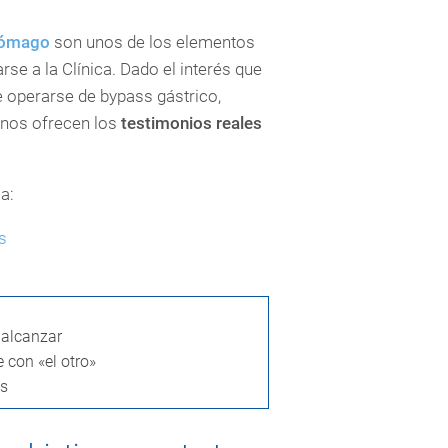
stómago
son unos de los elementos
 a la Clínica. Dado el interés que
e operarse de bypass gástrico,
 nos ofrecen los
testimonios reales
a:
s
 alcanzar
 con «el otro»
es