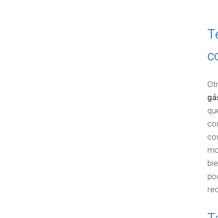
T
c
Otr
gá
qu
co
co
mo
bi
pod
re