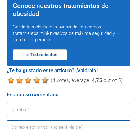
Conoce nuestros tratamientos de
obesidad
Con la tecnología más avanzada, ofrecemos
tratamientos mini-invasivos de máxima seguridad y
rápida recuperación.
Ir a Tratamientos
¿Te ha gustado este artículo? ¡Valóralo!
(
4
votes, average:
4,75
out of 5)
Escriba su comentario