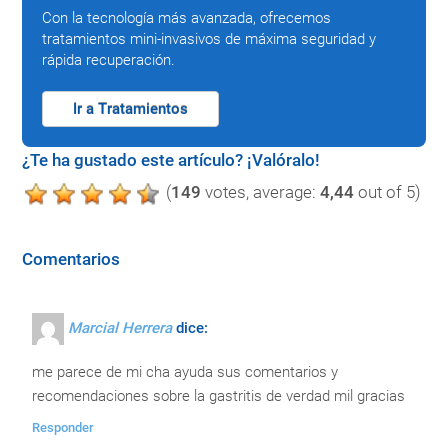
Con la tecnología más avanzada, ofrecemos
tratamientos mini-invasivos de máxima seguridad y
rápida recuperación.
Ir a Tratamientos
¿Te ha gustado este artículo? ¡Valóralo!
(
149
votes, average:
4,44
out of 5)
Comentarios
Marcial Herrera
dice:
me parece de mi cha ayuda sus comentarios y
recomendaciones sobre la gastritis de verdad mil gracias
Responder