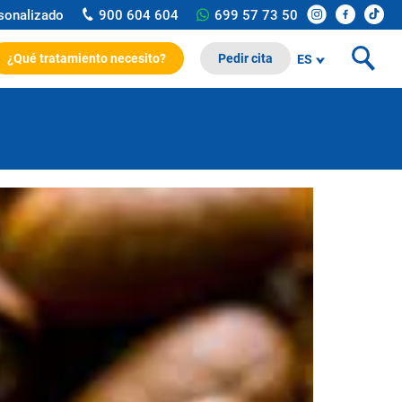
rsonalizado
900 604 604
699 57 73 50
¿Qué tratamiento necesito?
Pedir cita
ES