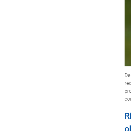
De
re
pr
con
R
o