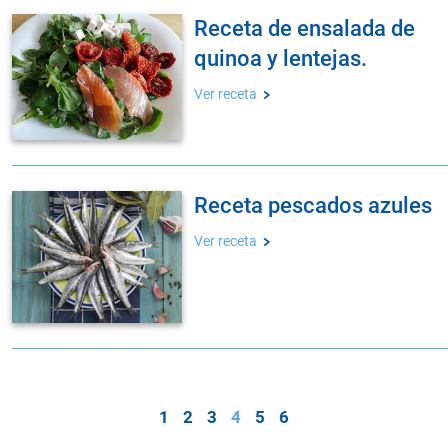
receta de ensalada de
quinoa y lentejas.
Ver receta
receta pescados azules
Ver receta
1
2
3
4
5
6