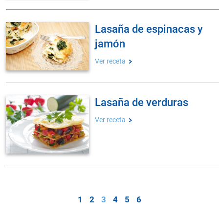
lasaña de espinacas y
jamón
Ver receta
lasaña de verduras
Ver receta
1
2
3
4
5
6