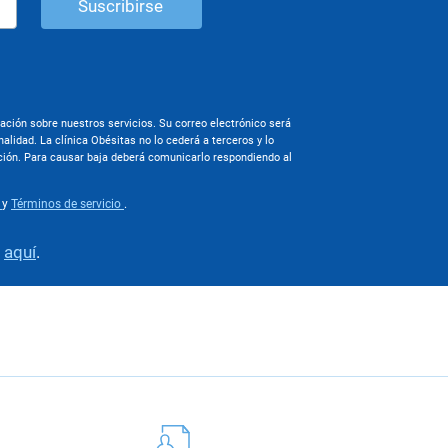
mación sobre nuestros servicios. Su correo electrónico será
nalidad. La clínica Obésitas no lo cederá a terceros y lo
mación. Para causar baja deberá comunicarlo respondiendo al
d
y
Términos de servicio
.
e
aquí
.