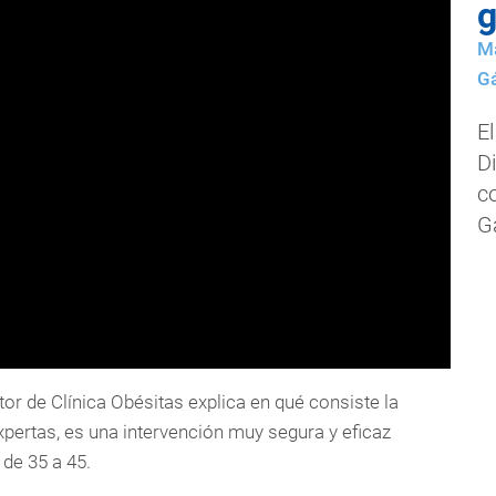
g
Ma
Gá
El
Di
c
G
ctor de Clínica Obésitas explica en qué consiste la
pertas, es una intervención muy segura y eficaz
de 35 a 45.