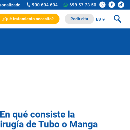
rsonalizado
900 604 604
699 57 73 50
¿Qué tratamiento necesito?
Pedir cita
ES
En qué consiste la
irugía de Tubo o Manga