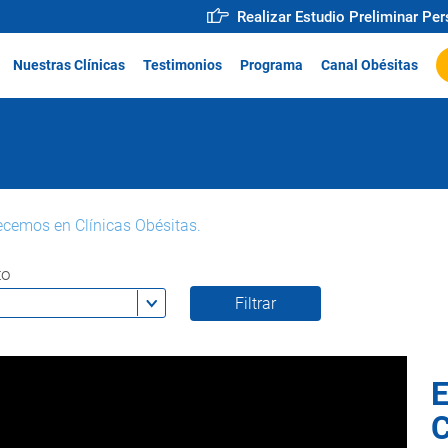
Realizar Estudio Preliminar Pe
Nuestras Clínicas
Testimonios
Programa
Canal Obésitas
ecemos en Clínicas Obésitas.
to
E
C