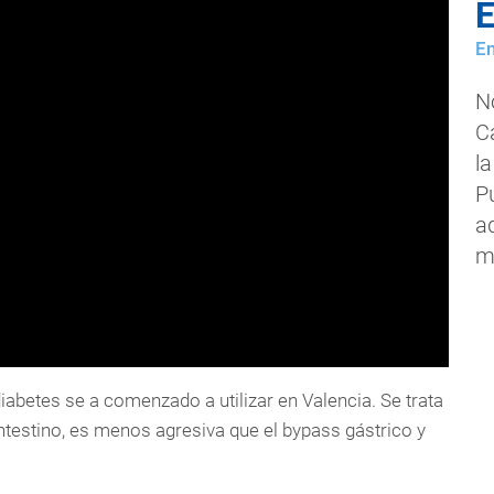
E
En
N
C
la
P
ad
m
iabetes se a comenzado a utilizar en Valencia. Se trata
intestino, es menos agresiva que el bypass gástrico y