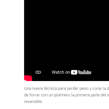
Una nueva técnica para perder peso y curar la d
de forrar con un polímero la primera parte del 
reversible.