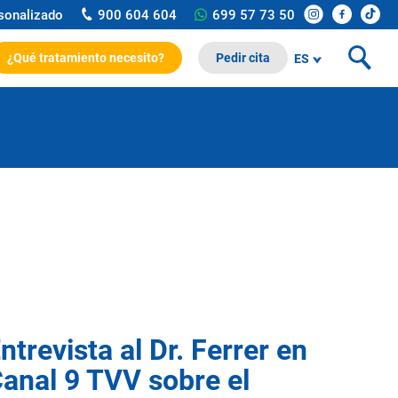
rsonalizado
900 604 604
699 57 73 50
¿Qué tratamiento necesito?
Pedir cita
ES
ntrevista al Dr. Ferrer en
anal 9 TVV sobre el