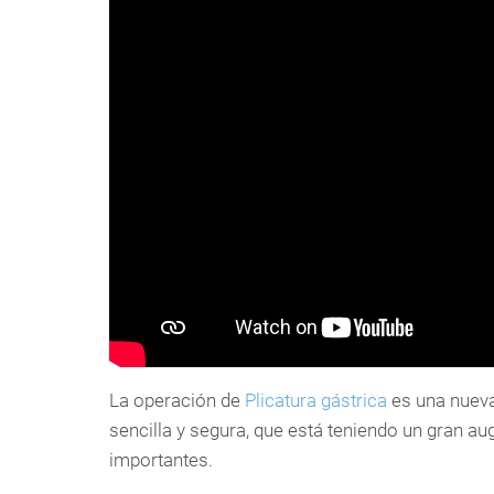
La operación de
Plicatura gástrica
es una nueva 
sencilla y segura, que está teniendo un gran a
importantes.