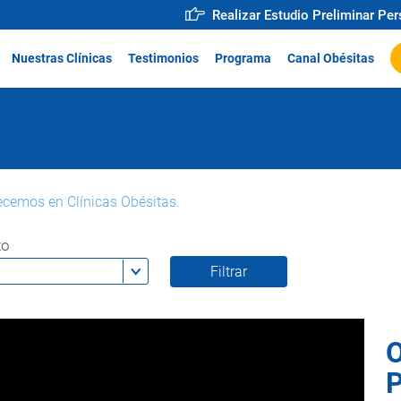
Realizar Estudio Preliminar Pe
Nuestras Clínicas
Testimonios
Programa
Canal Obésitas
ecemos en Clínicas Obésitas.
to
O
P