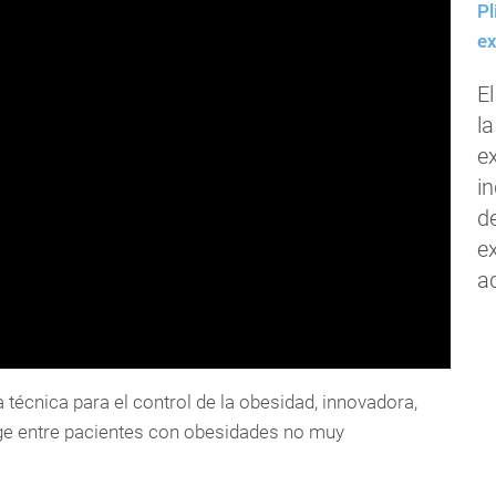
Pl
ex
El
la
ex
i
d
e
a
técnica para el control de la obesidad, innovadora,
uge entre pacientes con obesidades no muy