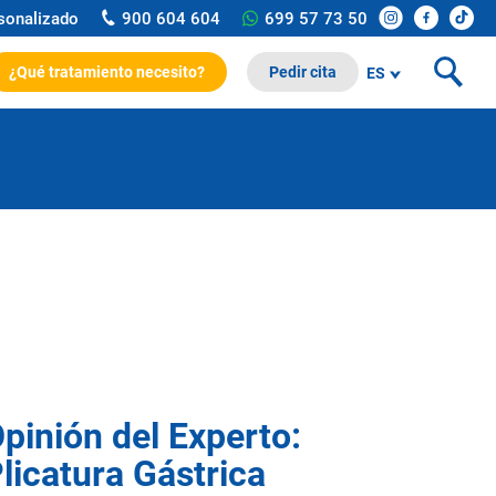
rsonalizado
900 604 604
699 57 73 50
¿Qué tratamiento necesito?
Pedir cita
ES
pinión del Experto:
licatura Gástrica