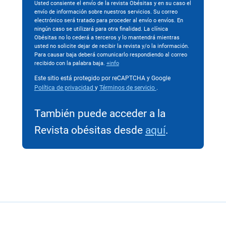
Usted consiente el envío de la revista Obésitas y en su caso el
envío de información sobre nuestros servicios. Su correo
electrónico será tratado para proceder al envío o envíos. En
ningún caso se utilizará para otra finalidad. La clínica
Obésitas no lo cederá a terceros y lo mantendrá mientras
usted no solicite dejar de recibir la revista y/o la información.
Para causar baja deberá comunicarlo respondiendo al correo
recibido con la palabra baja.
+info
Este sitio está protegido por reCAPTCHA y Google
Política de privacidad
y
Términos de servicio
.
También puede acceder a la
Revista obésitas desde
aquí
.