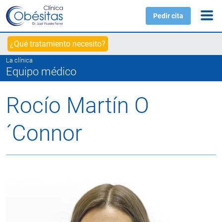
Pedir cita
¿Qué tratamiento necesito?
La clínica
Equipo médico
Rocío Martín O
´Connor