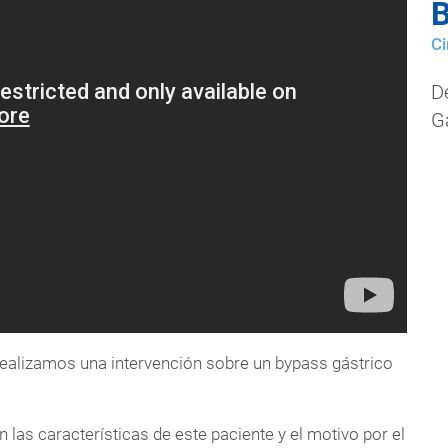
B
Ci
D
G
alizamos una intervención sobre un bypass gástrico
 las características de este paciente y el motivo por el