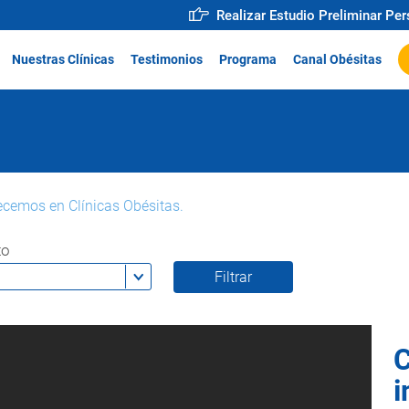
Realizar Estudio Preliminar Pe
Nuestras Clínicas
Testimonios
Programa
Canal Obésitas
ecemos en Clínicas Obésitas.
to
C
i