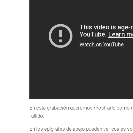
En esta grabación queremos mostrarle como re
fallido.
En los epígrafes de abajo pueden ver cuales son