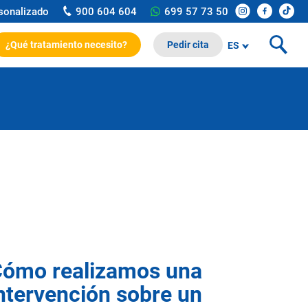
rsonalizado
900 604 604
699 57 73 50
¿Qué tratamiento necesito?
Pedir cita
ES
ómo realizamos una
ntervención sobre un