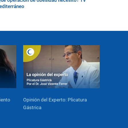
ué operación de obesidad necesito? TV
diterráneo
iento
Opinión del Experto: Plicatura
Gástrica