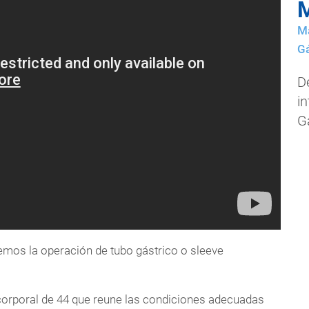
M
Ma
Gá
De
i
G
os la operación de tubo gástrico o sleeve
 corporal de 44 que reune las condiciones adecuadas