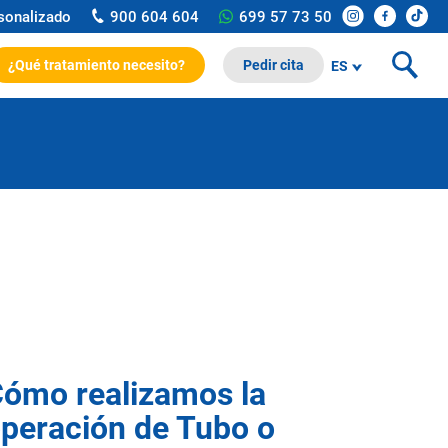
rsonalizado
900 604 604
699 57 73 50
¿Qué tratamiento necesito?
Pedir cita
ES
ómo realizamos la
peración de Tubo o