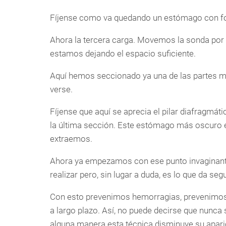
Fíjense como va quedando un estómago con f
Ahora la tercera carga. Movemos la sonda por 
estamos dejando el espacio suficiente.
Aquí hemos seccionado ya una de las partes má
verse.
Fíjense que aquí se aprecia el pilar diafragmáti
la última sección. Este estómago más oscuro es
extraemos.
Ahora ya empezamos con ese punto invaginante
realizar pero, sin lugar a duda, es lo que da segu
Con esto prevenimos hemorragias, prevenimos 
a largo plazo. Así, no puede decirse que nunca 
alguna manera esta técnica disminuye su apari