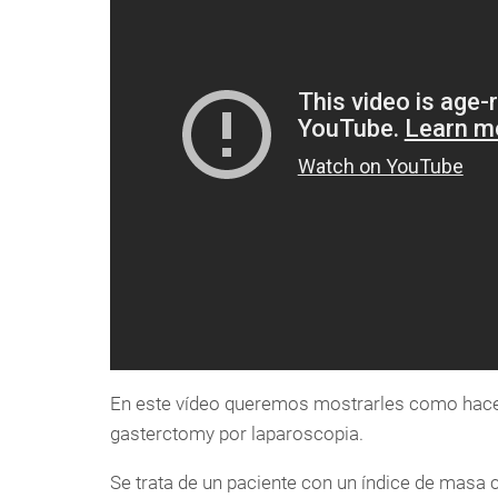
En este vídeo queremos mostrarles como hacem
gasterctomy por laparoscopia.
Se trata de un paciente con un índice de masa