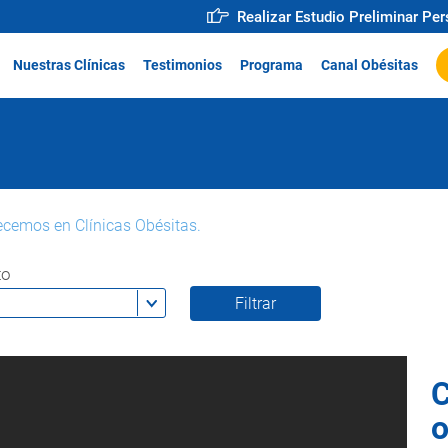
Realizar Estudio Preliminar Pe
Nuestras Clínicas
Testimonios
Programa
Canal Obésitas
ecemos en Clínicas Obésitas.
to
C
o