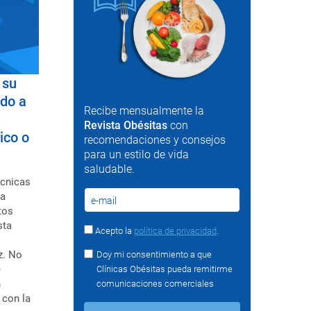
 su
ido a
Recibe mensualmente la
Revista Obésitas
con
ico o
recomendaciones y consejos
para un estilo de vida
saludable.
écnicas
ca
tos
sta
Acepto la
política de privacidad
.
z. No
Doy mi consentimiento a que
e
Clínicas Obésitas pueda remitirme
n
comunicaciones comerciales
 con la