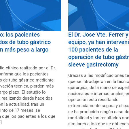
o: los pacientes
El Dr. Jose Vte. Ferrer y
os de tubo gástrico
equipo, ya han interven
n más peso a largo
100 pacientes de la
operación de tubo gástr
sleeve gastrectomy
io clínico realizado por el Dr.
onfirma que los pacientes
Gracias a las modificaciones t
s de tubo gástrico mediante
que se introdujeron en la técni
vación técnica, pierden más
quirúrgica, de la mano de exper
argo plazo. El estudio lo
nacionales e internacionales, e
 realizando desde hace dos
operación está resultando
en la actualidad, tras un
extremadamente segura y efica
into de 17 meses, se
se ha producido ningún caso d
 que los pacientes a los que
mortalidad y los resultados so
]
similares a los que se obtienen