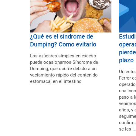
¿Qué es el síndrome de
Estudi
Dumping? Como evitarlo
operad
pierde
Los azúcares simples en exceso
plazo
puede ocasionarnos Síndrome de
Dumping, que ocurre debido a un
Un estud
vaciamiento rápido del contenido
Ferrer c
estomacal en el intestino
operado
una inno
peso a l
venimos
años, y 
seguime
confirma
se les […