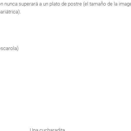
ión nunca superará a un plato de postre (el tamaño de la imag
riátrica).
escarola)
Una cucharadita