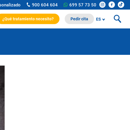
rsonalizado
900 604 604
699 57 73 50
¿Qué tratamiento necesito?
Pedir cita
ES