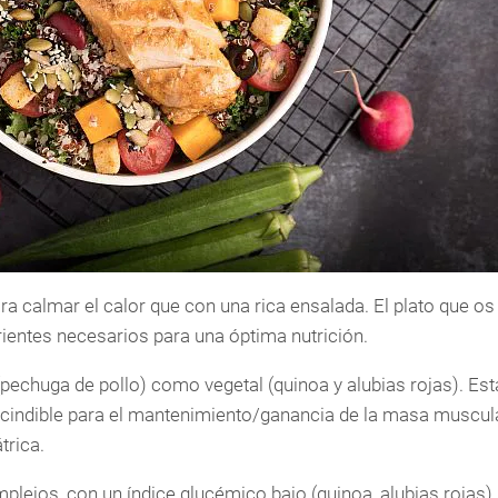
ra calmar el calor que con una rica ensalada. El plato que 
ientes necesarios para una óptima nutrición.
(pechuga de pollo) como vegetal (quinoa y alubias rojas). Est
scindible para el mantenimiento/ganancia de la masa muscula
trica.
plejos, con un índice glucémico bajo (quinoa, alubias rojas),