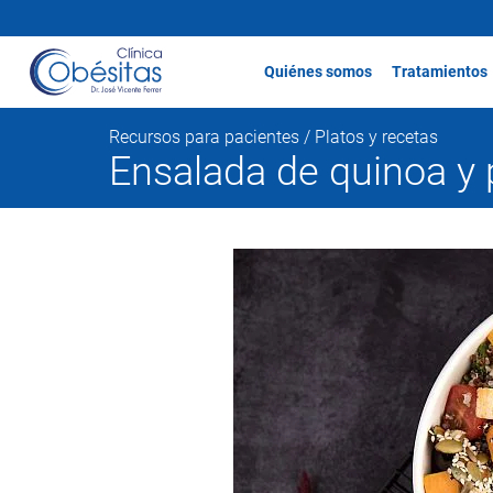
Quiénes somos
Tratamientos
Recursos para pacientes /
Platos y recetas
Ensalada de quinoa y 