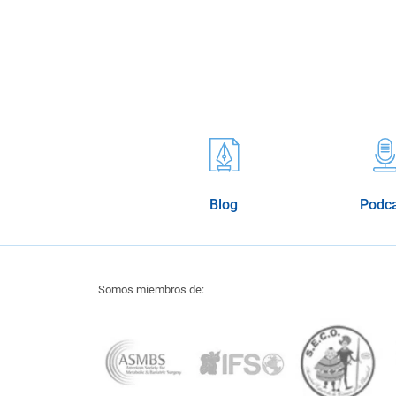
Blog
Podc
Somos miembros de: