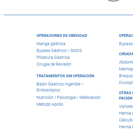
OPERACIONES DE OBESIDAD
OPERAC
Manga gástrica
Bypass
Bypass Gástrico / SADIS
CIRUGÍ
Plicatura Gástrica
Abdomi
Cirugía de Revisión
Mamopl
Braquio
TRATAMIENTOS SIN OPERACIÓN
Cruropl
Balón Gástrico Ingerible –
Endoscópico
OTRAS 
Nutrición / Psicología / Medicación
PACIEN
Método Apollo
Varices
Hernia 
Cálculo
Hernia 