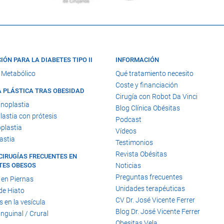
IÓN PARA LA DIABETES TIPO II
INFORMACIÓN
 Metabólico
Qué tratamiento necesito
Coste y financiación
A PLÁSTICA TRAS OBESIDAD
Cirugía con Robot Da Vinci
noplastia
Blog Clínica Obésitas
astia con prótesis
Podcast
plastia
Vídeos
astia
Testimonios
Revista Obésitas
CIRUGÍAS FRECUENTES EN
TES OBESOS
Noticias
Preguntas frecuentes
 en Piernas
Unidades terapéuticas
de Hiato
CV Dr. José Vicente Ferrer
s en la vesícula
Blog Dr. José Vicente Ferrer
Inguinal / Crural
Obesitas Vela