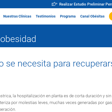
Realizar Estudio Preliminar Pe
Nuestras Clínicas
Testimonios
Programa
Canal Obésitas
 obesidad
 se necesita para recuperar
trica, la hospitalización en planta es de corta duración y sin
acteriza por molestias leves, muchas veces generadas por ga
peración.