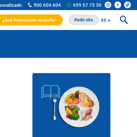
rsonalizado
900 604 604
699 57 73 50
¿Qué tratamiento necesito?
Pedir cita
ES