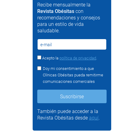
Recibe mensualmente la
Revista Obésitas
con
recomendaciones y consejos
para un estilo de vida
saludable.
Acepto la
política de privacidad
.
Doy mi consentimiento a que
Clínicas Obésitas pueda remitirme
comunicaciones comerciales
También puede acceder a la
Revista Obésitas desde
aquí
.