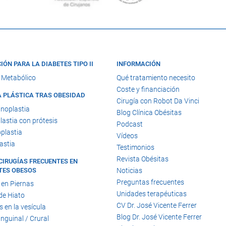
IÓN PARA LA DIABETES TIPO II
INFORMACIÓN
 Metabólico
Qué tratamiento necesito
Coste y financiación
A PLÁSTICA TRAS OBESIDAD
Cirugía con Robot Da Vinci
noplastia
Blog Clínica Obésitas
astia con prótesis
Podcast
plastia
Vídeos
astia
Testimonios
Revista Obésitas
CIRUGÍAS FRECUENTES EN
TES OBESOS
Noticias
Preguntas frecuentes
 en Piernas
Unidades terapéuticas
de Hiato
CV Dr. José Vicente Ferrer
s en la vesícula
Blog Dr. José Vicente Ferrer
Inguinal / Crural