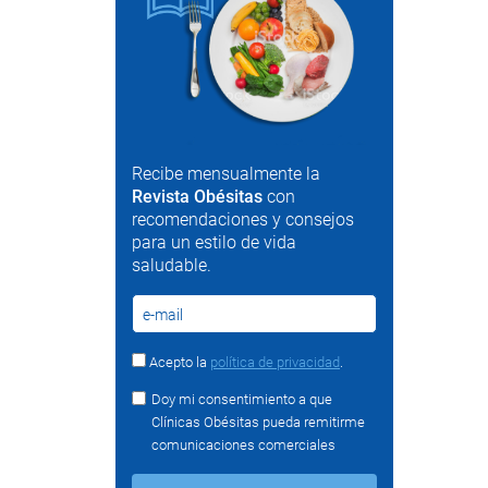
Recibe mensualmente la
Revista Obésitas
con
recomendaciones y consejos
para un estilo de vida
saludable.
Acepto la
política de privacidad
.
Doy mi consentimiento a que
Clínicas Obésitas pueda remitirme
comunicaciones comerciales