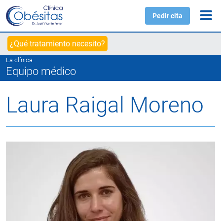
Pedir cita
¿Qué tratamiento necesito?
La clínica
Equipo médico
Laura Raigal Moreno