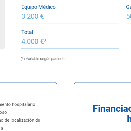
Equipo Médico
Ga
3.200 €
5
Total
4.000 €*
(*) Variable según paciente.
iento hospitalario
Financiac
ioso
no de localización de
ia