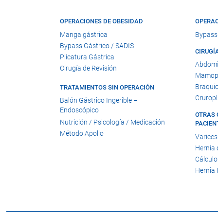
OPERACIONES DE OBESIDAD
OPERAC
Manga gástrica
Bypass
Bypass Gástrico / SADIS
CIRUGÍ
Plicatura Gástrica
Abdomi
Cirugía de Revisión
Mamopl
Braquio
TRATAMIENTOS SIN OPERACIÓN
Cruropl
Balón Gástrico Ingerible –
Endoscópico
OTRAS 
Nutrición / Psicología / Medicación
PACIEN
Método Apollo
Varices
Hernia 
Cálculo
Hernia 