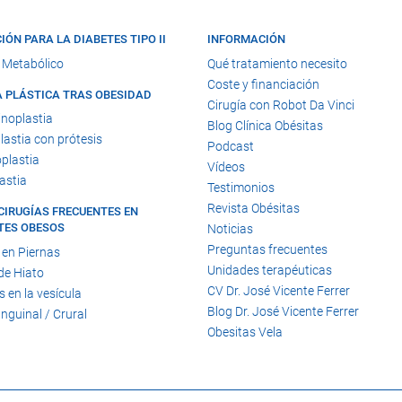
IÓN PARA LA DIABETES TIPO II
INFORMACIÓN
 Metabólico
Qué tratamiento necesito
Coste y financiación
A PLÁSTICA TRAS OBESIDAD
Cirugía con Robot Da Vinci
noplastia
Blog Clínica Obésitas
astia con prótesis
Podcast
plastia
Vídeos
astia
Testimonios
Revista Obésitas
CIRUGÍAS FRECUENTES EN
TES OBESOS
Noticias
Preguntas frecuentes
 en Piernas
Unidades terapéuticas
de Hiato
CV Dr. José Vicente Ferrer
s en la vesícula
Blog Dr. José Vicente Ferrer
Inguinal / Crural
Obesitas Vela