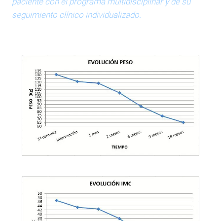
paciente con el programa multidisciplinar y de su
seguimiento clínico individualizado.