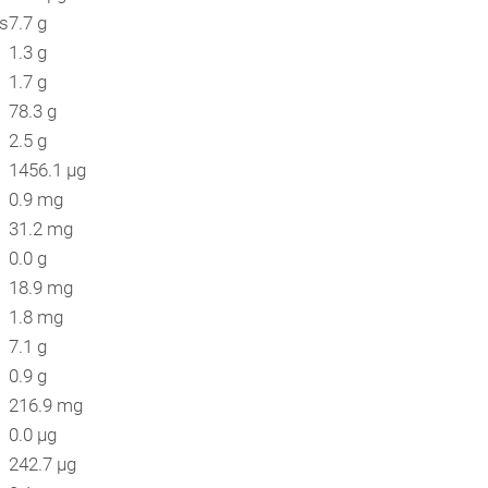
s
7.7 g
1.3 g
1.7 g
78.3 g
2.5 g
1456.1 µg
0.9 mg
31.2 mg
0.0 g
18.9 mg
1.8 mg
7.1 g
0.9 g
216.9 mg
0.0 µg
242.7 µg