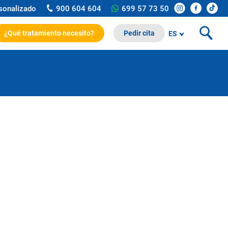
rsonalizado
900 604 604
699 57 73 50
¿Qué tratamiento necesito?
Pedir cita
ES