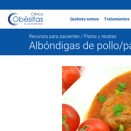
Quiénes somos
Tratamientos
Recursos para pacientes /
Platos y recetas
Albóndigas de pollo/p