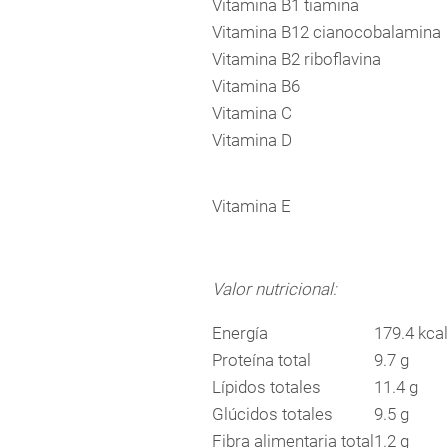
Vitamina B1 tiamina
Vitamina B12 cianocobalamina
Vitamina B2 riboflavina
Vitamina B6
Vitamina C
Vitamina D
Vitamina E
Valor nutricional:
Energía
179.4 kcal
Proteína total
9.7 g
Lípidos totales
11.4 g
Glúcidos totales
9.5 g
Fibra alimentaria total
1.2 g