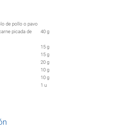
lo de pollo o pavo
carne picada de
40 g
15 g
15 g
20 g
10 g
10 g
1 u
ón