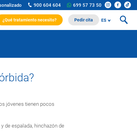
rsonalizado
900 604 604
699 57 73 50
¿Qué tratamiento necesito?
Pedir cita
ES
órbida?
os jóvenes tienen pocos
s y de espalada, hinchazón de