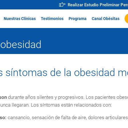
Realizar Estudio Preliminar Pe
Nuestras Clínicas
Testimonios
Programa
Canal Obésitas
 obesidad
s síntomas de la obesidad m
son
durante años silentes y progresivos. Los pacientes obes
unca llegaran. Los síntomas están relacionados con:
so:
cansancio, sensación de falta de aire, dolores articulare