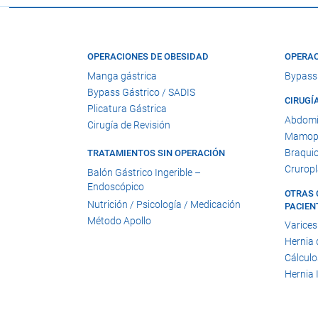
OPERACIONES DE OBESIDAD
OPERAC
Manga gástrica
Bypass
Bypass Gástrico / SADIS
CIRUGÍ
Plicatura Gástrica
Abdomi
Cirugía de Revisión
Mamopl
Braquio
TRATAMIENTOS SIN OPERACIÓN
Cruropl
Balón Gástrico Ingerible –
Endoscópico
OTRAS 
Nutrición / Psicología / Medicación
PACIEN
Método Apollo
Varices
Hernia 
Cálculo
Hernia 