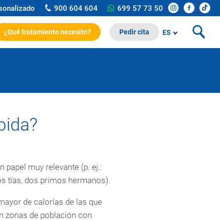
rsonalizado
900 604 604
699 57 73 50
¿Qué tratamiento necesito?
Pedir cita
ES
bida?
n papel muy relevante (p. ej.:
os tías, dos primos hermanos).
mayor de calorías de las que
en zonas de población con