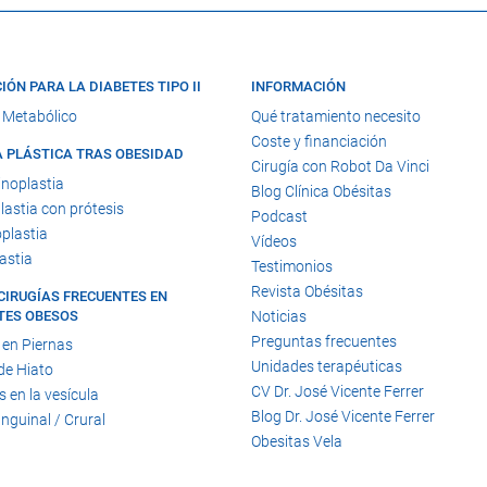
IÓN PARA LA DIABETES TIPO II
INFORMACIÓN
 Metabólico
Qué tratamiento necesito
Coste y financiación
A PLÁSTICA TRAS OBESIDAD
Cirugía con Robot Da Vinci
noplastia
Blog Clínica Obésitas
astia con prótesis
Podcast
plastia
Vídeos
astia
Testimonios
Revista Obésitas
CIRUGÍAS FRECUENTES EN
TES OBESOS
Noticias
Preguntas frecuentes
 en Piernas
Unidades terapéuticas
de Hiato
CV Dr. José Vicente Ferrer
s en la vesícula
Blog Dr. José Vicente Ferrer
Inguinal / Crural
Obesitas Vela