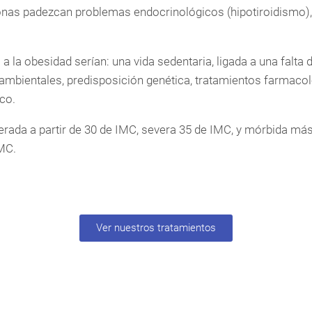
as padezcan problemas endocrinológicos (hipotiroidismo), 
a la obesidad serían: una vida sedentaria, ligada a una falta d
 ambientales, predisposición genética, tratamientos farmaco
co.
rada a partir de 30 de IMC, severa 35 de IMC, y mórbida má
MC.
Ver nuestros tratamientos