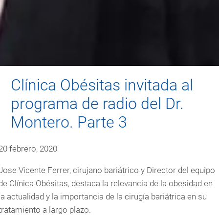
Clínica Obésitas invitada al
programa de radio del Dr.
Montero. Parte 3
20 febrero, 2020
Jose Vicente Ferrer, cirujano bariátrico y Director del equipo
de Clínica Obésitas, destaca la relevancia de la obesidad en
la actualidad y la importancia de la cirugía bariátrica en su
tratamiento a largo plazo.