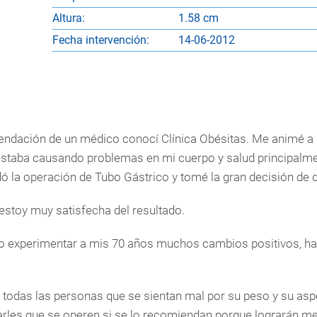
Altura:
1.58 cm
Fecha intervención:
14-06-2012
endación de un médico conocí Clínica Obésitas. Me animé a 
estaba causando problemas en mi cuerpo y salud principalment
dó la operación de Tubo Gástrico y tomé la gran decisión de 
estoy muy satisfecha del resultado.
o experimentar a mis 70 años muchos cambios positivos, h
todas las personas que se sientan mal por su peso y su asp
rles que se operen si se lo recomiendan porque lograrán mej