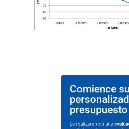
Comience su
personaliza
presupuesto 
Le realizaremos una
evalua