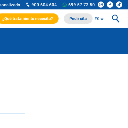
rsonalizado
900 604 604
699 57 73 50
¿Qué tratamiento necesito?
Pedir cita
ES