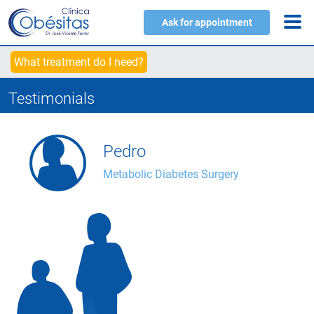
Ask for appointment
What treatment do I need?
Testimonials
Pedro
Metabolic Diabetes Surgery